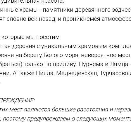
 удивительная красота.
инные храмы - памятники деревянного зодчест
ят словно век назад, и проникнемся атмосфер
 которые мы посетим:
ытая деревня с уникальным храмовым компле
евня на берегу Белого моря, невероятное мест
браться) только по приливу. Пурнема и Лямца
ни. А также Пияла, Медведевская, Турчасово 
.
ПРЕЖДЕНИЕ:
их мест являются большие расстояния и нераз
, поэтому предупреждаем о следующих момента