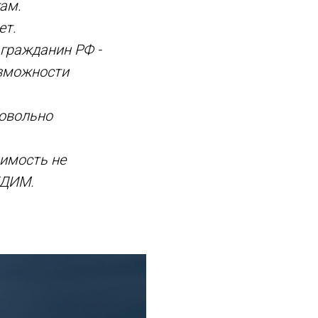
ам.
ет.
 гражданин РФ -
озможности
довольно
оимость не
ЕДИМ.