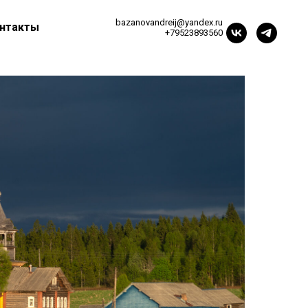
bazanovandreij@yandex.ru
нтакты
+79523893560