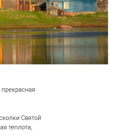
р прекрасная
осколки Святой
ая теплота,