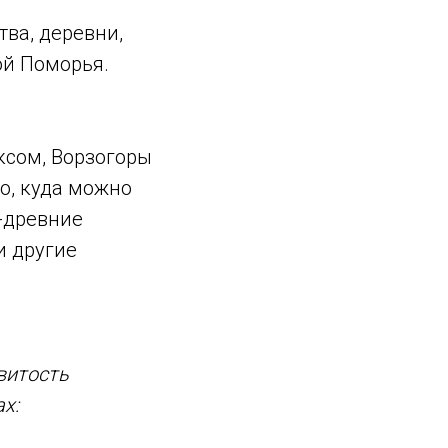
ва, деревни,
ой Поморья.
ксом, Ворзогоры
о, куда можно
 -древние
и другие
витость
х: