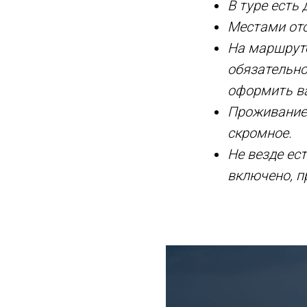
В туре есть
Местами отс
На маршруте
обязательно
оформить ва
Проживание 
скромное.
Не везде ес
включено, п