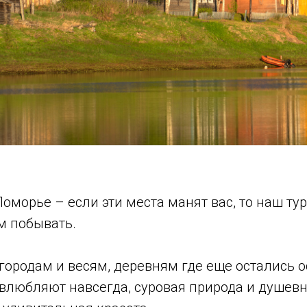
Поморье – если эти места манят вас, то наш ту
м побывать.
городам и весям, деревням где еще остались 
 влюбляют навсегда, суровая природа и душевн