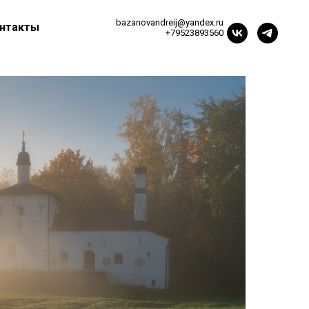
bazanovandreij@yandex.ru
нтакты
+79523893560