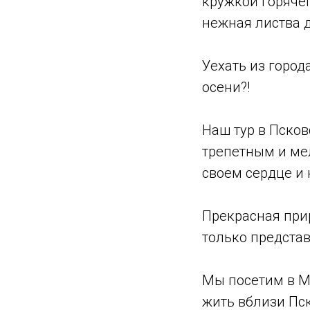
кружкой горячег
нежная листва д
Уехать из город
осени?!
Наш тур в Псков
трепетным и ме
своем сердце и 
Прекрасная прир
только представ
Мы посетим в М
жить вблизи Пс