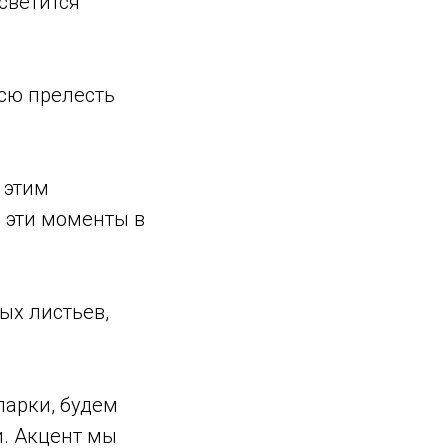
 светится
всю прелесть
 этим
 эти моменты в
ых листьев,
парки, будем
и. Акцент мы